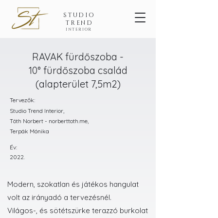
STUDIO
TREND
INTERIOR
RAVAK fürdőszoba -
10° fürdőszoba család
(alapterület 7,5m2)
Tervezők:
Studio Trend Interior,
Tóth Norbert - norberttoth.me,
Terpák Mónika
Év:
2022.
Modern, szokatlan és játékos hangulat
volt az irányadó a tervezésnél.
Világos-, és sötétszürke terazzó burkolat