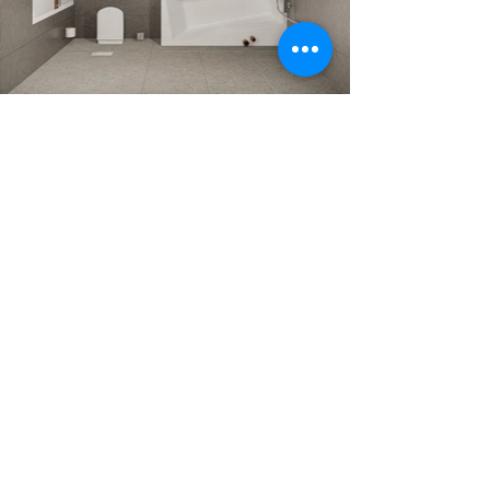
Előző
Következő
Ferenczi Éva
+
36 30 437 6455
eva@studiotrendinterior.com
Hunyás Adrienn
+
36 30 742 5575