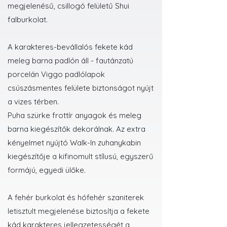
megjelenésű, csillogó felületű Shui
falburkolat.
A karakteres-bevállalós fekete kád
meleg barna padlón áll - fautánzatú
porcelán Viggo padlólapok
csúszásmentes felülete biztonságot nyújt
a vizes térben.
Puha szürke frottír anyagok és meleg
barna kiegészítők dekorálnak. Az extra
kényelmet nyújtó Walk-In zuhanykabin
kiegészítője a kifinomult stílusú, egyszerű
formájú, egyedi ülőke.
A fehér burkolat és hófehér szaniterek
letisztult megjelenése biztosítja a fekete
kád karakteres jellegzetességét a