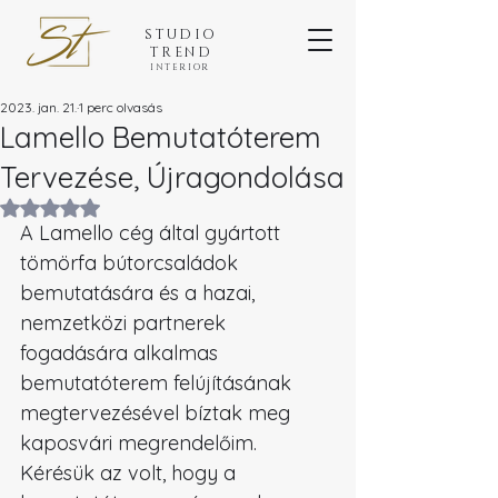
STUDIO
TREND
INTERIOR
2023. jan. 21.
1 perc olvasás
Lamello Bemutatóterem
Tervezése, Újragondolása
NaN csillagot kapott az 5-ből.
A Lamello cég által gyártott 
tömörfa bútorcsaládok 
bemutatására és a hazai, 
nemzetközi partnerek 
fogadására alkalmas 
bemutatóterem felújításának 
megtervezésével bíztak meg 
kaposvári megrendelőim.
Kérésük az volt, hogy a 