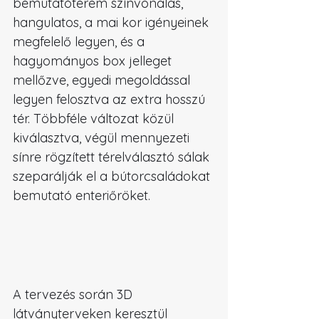
bemutatóterem színvonalas, 
hangulatos, a mai kor igényeinek 
megfelelő legyen, és a 
hagyományos box jelleget 
mellőzve, egyedi megoldással 
legyen felosztva az extra hosszú 
tér. Többféle változat közül 
kiválasztva, végül mennyezeti 
sínre rögzített térelválasztó sálak 
szeparálják el a bútorcsaládokat 
bemutató enteriőröket.
A tervezés során 3D 
látványterveken keresztül 