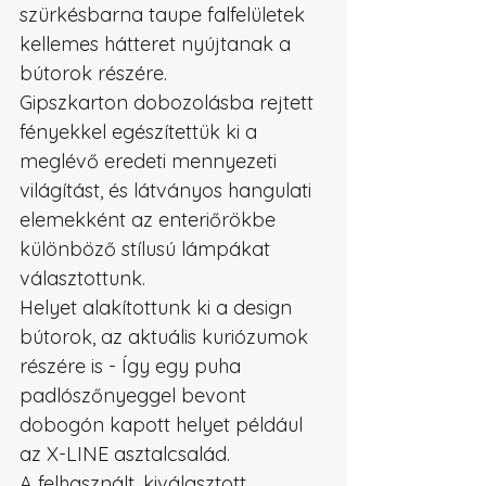
szürkésbarna taupe falfelületek 
kellemes hátteret nyújtanak a 
bútorok részére. 
Gipszkarton dobozolásba rejtett 
fényekkel egészítettük ki a 
meglévő eredeti mennyezeti 
világítást, és látványos hangulati 
elemekként az enteriőrökbe 
különböző stílusú lámpákat 
választottunk.
Helyet alakítottunk ki a design 
bútorok, az aktuális kuriózumok 
részére is - Így egy puha 
padlószőnyeggel bevont 
dobogón kapott helyet például 
az X-LINE asztalcsalád.
A felhasznált, kiválasztott 