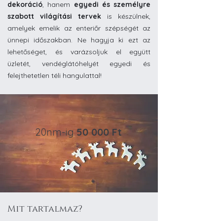
dekoráció
, hanem
egyedi és személyre
szabott világítási tervek
is készülnek,
amelyek emelik az enteriőr szépségét az
ünnepi időszakban. Ne hagyja ki ezt az
lehetőséget, és varázsoljuk el együtt
üzletét, vendéglátóhelyét egyedi és
felejthetetlen téli hangulattal!
20nm-ig
50 000 Ft
Mit tartalmaz?