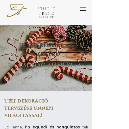
STUDIO
TREND
INTERIOR
Hozd rendbe az
üzleted
csomag ajánlat
Téli dekoráció
tervezése
ünnepi
világítással!
Jó lenne, ha
egyedi és hangulatos
téli