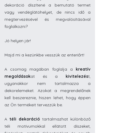
dekoráció díszítené a bemutató termet
vagy vendéglátóhelyet, de nincs idő a
megtervezésével és megvalósításával
foglalkozni?
Jó helyen jár!
Majd mi a kezünkbe vesszük az enteriőrt!
A csomag magában foglalja a
kreatív
megoldások
at és a
kivitelezés
t,
ugyanakkor nem tartalmazza a
dekorelemeket. Azokat a megrendelőnek
kell beszereznie, hiszen lehet, hogy éppen
az Ön termékeit tervezzük be.
A
téli dekoráció
tartalmazhat különböző
téli motívumokkal ellátott díszeket,