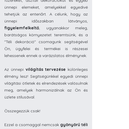
füzéreket, asztali dekorációkat és egyéb
ünnepi elemeket, amelyekkel egyedivé
tehetjük az enteriőrt. A célunk, hogy az
ünnepi időszakban látványos,
figyelemfelkeltő
, ugyanakkor meleg,
barátságos környezetet teremtsünk, és a
"Téli dekoráció" csomagunk segítségével
Ön, ügyfelei és termékei is részesei
lehessenek ennek a varázslatos élménynek.
Az ünnepi
világítás tervezése
különleges
élmény lesz! Segítségünkkel egyedi ünnepi
világítási ötletek és elrendezések valósulnak
meg, amelyek harmonizálnak az Ön és
üzlete stílusával.
Összegezzük csak!
Ezzel a csomaggal nemcsak
gyönyörű téli