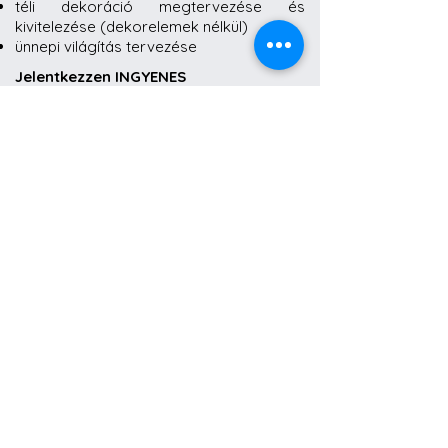
téli dekoráció megtervezése és
kivitelezése (dekorelemek nélkül)
ünnepi világítás tervezése
Jelentkezzen INGYENES
konzultációnkra, hogy a dekorálás
előtt átbeszéljük a részleteket!
Jelentkezem!
Amennyiben szeretné, hogy mi szerezzük
be a dekorelemeket, vagy egyéb
kívánsága van, kérjen egyedi árajánlatot!
Egyedi ajánlatot kérek!