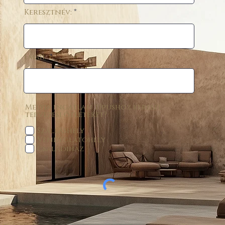
Keresztnév:
Email:
Melyik ingatlan típushoz keresel
tervezési ötleteket?
Szálláshely
Vendéglátóhely
Családiház