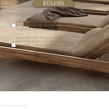
Küldés
Hozzájárulok a személyes adataim
kezeléséhez az Adatkezelési tájékoztatóban
foglaltak szerint.
Adatkezelési tájékoztató
Hozzájárulok, hogy e-mailben
lakberendezéssel kapcsolatos reklám célú
üzenetet / hírlevelet kapjak és ebből a célból
a vállalkozás kezelje a személyes adataimat
(név, e-mail cím).
Ferenczi Éva