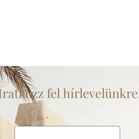
Iratkozz fel hírlevelünkre
Vezetéknév: