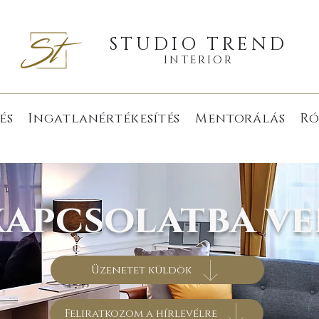
STUDIO TREND
INTERIOR
és
Ingatlanértékesítés
Mentorálás
Ró
kapcsolatba ve
Üzenetet küldök
Feliratkozom a hírlevélre