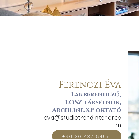
Ferenczi Éva
Lakberendező,
LOSZ társelnök,
ArchLine.XP oktató
eva@studiotrendinterior.co
m
+36 30 437 6455