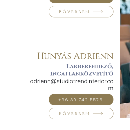
Bővebben
Hunyás Adrienn
Lakberendező,
ingatlanközvetítő
adrienn@studiotrendinterior.co
m
+36 30 742 5575
Bővebben