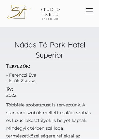
STUDIO
TREND
INTERIOR
Nádas Tó Park Hotel
Superior
Tervezők:
- Ferenczi Éva
- Istók Zsuzsa
Év:
2022.
Többféle szobatípust is terveztünk. A
standard szobák mellett családi szobák
és luxus lakosztályok is helyet kaptak.
Mindegyik térben szálloda
természetközeliségére reflektál az