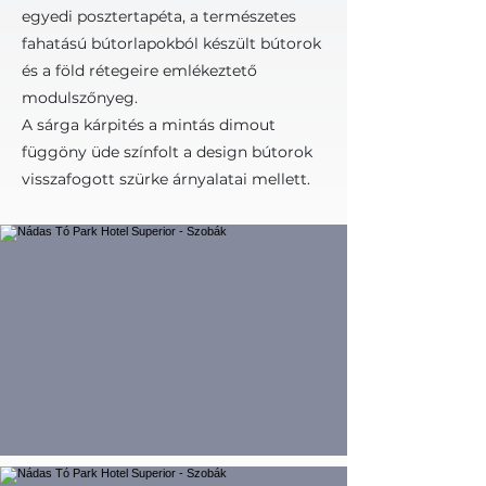
egyedi posztertapéta, a természetes
fahatású bútorlapokból készült bútorok
és a föld rétegeire emlékeztető
modulszőnyeg.
A sárga kárpités a mintás dimout
függöny üde színfolt a design bútorok
visszafogott szürke árnyalatai mellett.