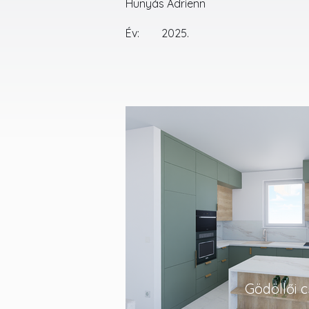
Hunyás Adrienn
Év:
2025.
Gödöllői 