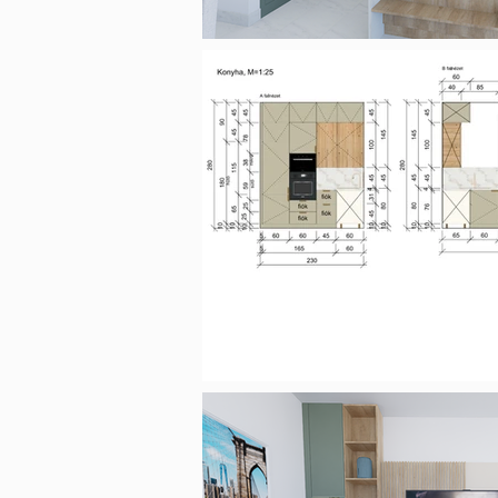
Gödöllői család
B