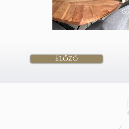
Gö
Előző