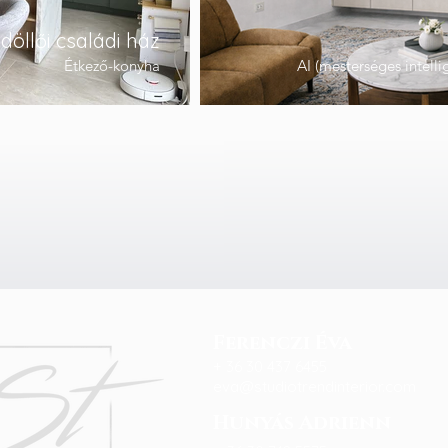
döllői családi ház
Étkező-konyha
AI (mesterséges intelli
Ferenczi Éva
+ 36 30 437 6455
eva@studiotrendinterior.com
Hunyás Adrienn