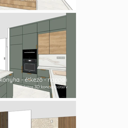
 konyha - étkező - nappali
Vázlatos 3D koncepcióterv