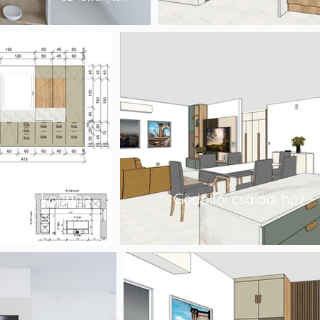
i ház - konyha
Gödöllői családi ház -
útorterv - falnézetek