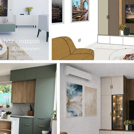
i ház - nappali
Göd
3D látványterv