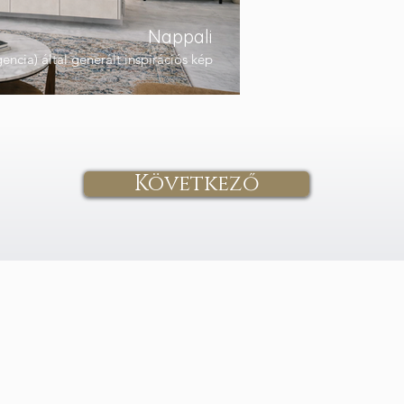
Nappali
gencia) által generált inspirációs kép
Következő