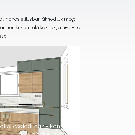
s otthonos stílusban álmodtuk meg:
 harmonikusan találkoznak, amelyet a
ssé.
llői családi ház - konyha
Vázlatos 3D koncepcióterv