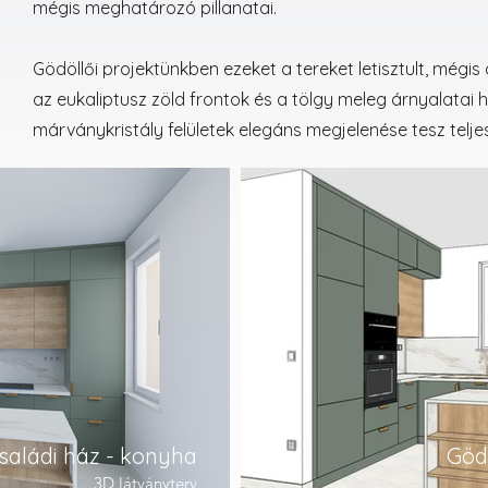
mégis meghatározó pillanatai.
Gödöllői projektünkben ezeket a tereket letisztult, mégi
az eukaliptusz zöld frontok és a tölgy meleg árnyalatai
márványkristály felületek elegáns megjelenése tesz telje
családi ház - konyha
Gödö
3D látványterv