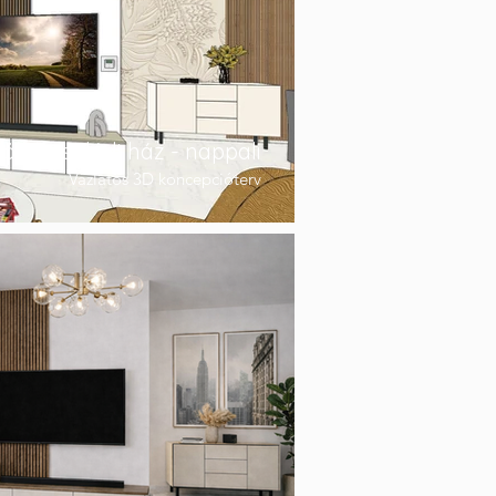
öllői családi ház - nappali
Vázlatos 3D koncepcióterv