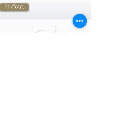
Előző
Ferenczi Éva
+
36 30 437 6455
eva@studiotrendinterior.com
Hunyás Adrienn
+
36 30 742 5575
adrienn@studiotrendinterior.com
Impresszum
|
Adatkezelési tájékoztató
Fotó: Bata Tamás, Aradi Barna, Novi Nivo
Photography