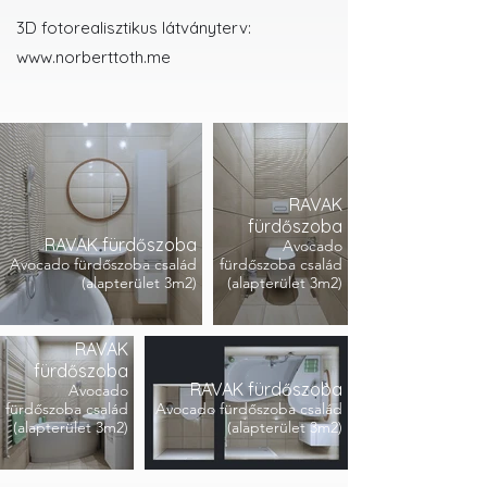
3D fotorealisztikus látványterv:
www.norberttoth.me
RAVAK
fürdőszoba
RAVAK fürdőszoba
Avocado
Avocado fürdőszoba család
fürdőszoba család
(alapterület 3m2)
(alapterület 3m2)
RAVAK
fürdőszoba
RAVAK fürdőszoba
Avocado
fürdőszoba család
Avocado fürdőszoba család
(alapterület 3m2)
(alapterület 3m2)