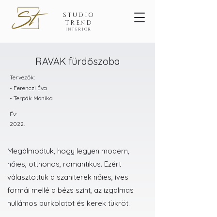
STUDIO
TREND
INTERIOR
RAVAK fürdőszoba
Tervezők:
- Ferenczi Éva
- Terpák Mónika
Év:
2022.
Megálmodtuk, hogy legyen modern,
nőies, otthonos, romantikus. Ezért
választottuk a szaniterek nőies, íves
formái mellé a bézs színt, az izgalmas
hullámos burkolatot és kerek tükröt.