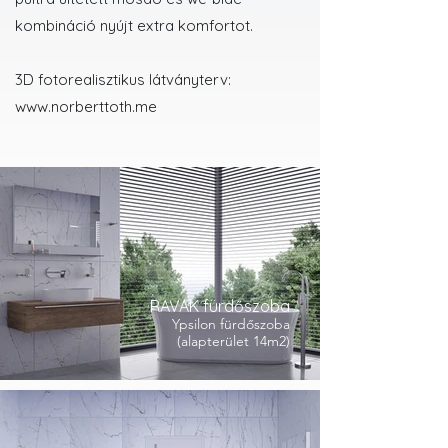
kombináció nyújt extra komfortot.
3D fotorealisztikus látványterv:
www.norberttoth.me
RAVAK fürdőszoba
Ypsilon fürdőszoba
(alapterület 14m2)