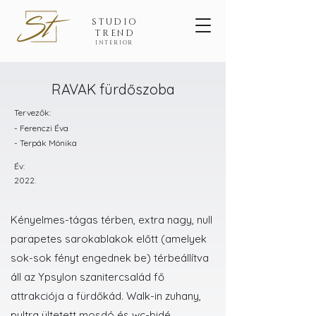
STUDIO
TREND
INTERIOR
RAVAK fürdőszoba
Tervezők:
- Ferenczi Éva
- Terpák Mónika
Év:
2022.
Kényelmes-tágas térben, extra nagy, null
parapetes sarokablakok előtt (amelyek
sok-sok fényt engednek be) térbeállítva
áll az Ypsylon szanitercsalád fő
attrakciója a fürdőkád. Walk-in zuhany,
pultra ültetett mosdó és wc-bidé