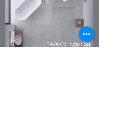
RAVAK fürdőszoba
Ypsilon fürdőszoba
(alapterület 14m2)
Előző
Ferenczi Éva