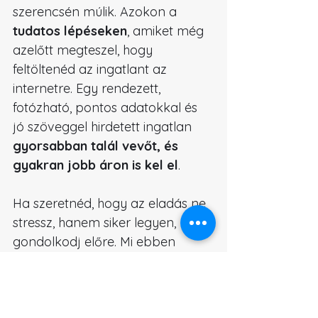
szerencsén múlik. Azokon a 
tudatos lépéseken
, amiket még 
azelőtt megteszel, hogy 
feltöltenéd az ingatlant az 
internetre. Egy rendezett, 
fotózható, pontos adatokkal és 
jó szöveggel hirdetett ingatlan 
gyorsabban talál vevőt, és 
gyakran jobb áron is kel el
.
Ha szeretnéd, hogy az eladás ne 
stressz, hanem siker legyen, 
gondolkodj előre. Mi ebben 
segítünk: lakberendezés, 
látványtervezés és 
ingatlanértékesítés egy kézben.