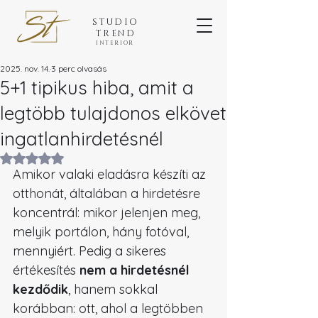
STUDIO
TREND
INTERIOR
2025. nov. 14.
3 perc olvasás
5+1 tipikus hiba, amit a
legtöbb tulajdonos elkövet
ingatlanhirdetésnél
NaN csillagot kapott az 5-ből.
Amikor valaki eladásra készíti az 
otthonát, általában a hirdetésre 
koncentrál: mikor jelenjen meg, 
melyik portálon, hány fotóval, 
mennyiért. Pedig a sikeres 
értékesítés 
nem a hirdetésnél 
kezdődik
, hanem sokkal 
korábban: ott, ahol a legtöbben 