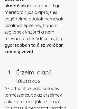
hirdetéseket
 keresnek. Egy 
méretarányos alaprajz és 
egyértelmű adatok nemcsak 
bizalmat építenek, hanem 
segítenek kiszűrni a nem 
releváns érdeklődőket is, így 
gyorsabban találsz valóban 
komoly vevőt
.
Érzelmi alapú 
túlárazás
Az otthonhoz való kötődés 
természetes, de az érzelmek 
sokszor eltorzítják az árazást. 
Egy rosszul beárazott ingatlan 