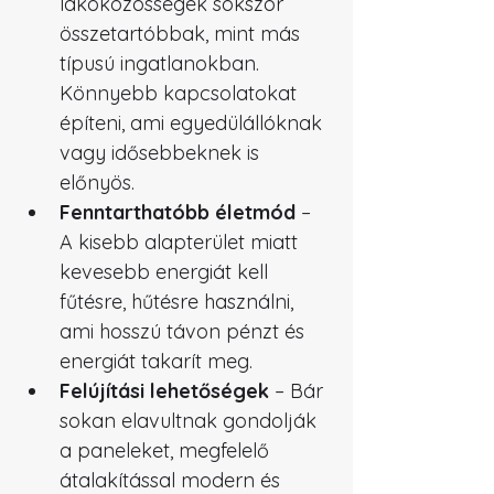
lakóközösségek sokszor 
összetartóbbak, mint más 
típusú ingatlanokban. 
Könnyebb kapcsolatokat 
építeni, ami egyedülállóknak 
vagy idősebbeknek is 
előnyös.
Fenntarthatóbb életmód
 – 
A kisebb alapterület miatt 
kevesebb energiát kell 
fűtésre, hűtésre használni, 
ami hosszú távon pénzt és 
energiát takarít meg.
Felújítási lehetőségek
 – Bár 
sokan elavultnak gondolják 
a paneleket, megfelelő 
átalakítással modern és 