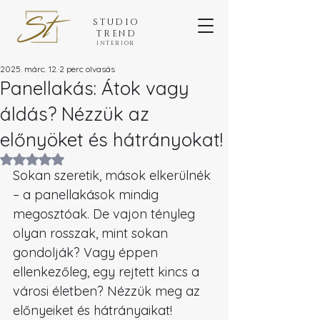
STUDIO
TREND
INTERIOR
2025. márc. 12.
2 perc olvasás
Panellakás: Átok vagy
áldás? Nézzük az
előnyöket és hátrányokat!
NaN csillagot kapott az 5-ből.
Sokan szeretik, mások elkerülnék 
– a panellakások mindig 
megosztóak. De vajon tényleg 
olyan rosszak, mint sokan 
gondolják? Vagy éppen 
ellenkezőleg, egy rejtett kincs a 
városi életben? Nézzük meg az 
előnyeiket és hátrányaikat!