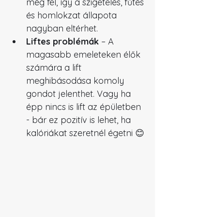
még fel, így a szigetelés, fűtés 
és homlokzat állapota 
nagyban eltérhet.
Liftes problémák
 – A 
magasabb emeleteken élők 
számára a lift 
meghibásodása komoly 
gondot jelenthet. Vagy ha 
épp nincs is lift az épületben 
- bár ez pozitív is lehet, ha 
kalóriákat szeretnél égetni 😊