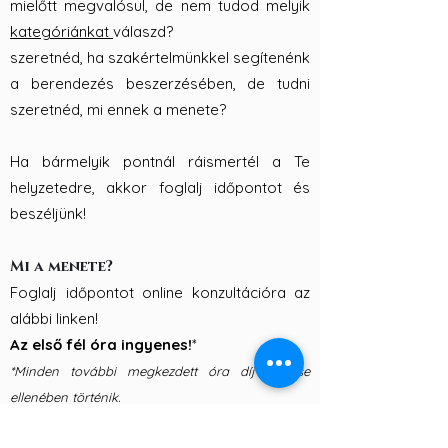
mielőtt megvalósul, de nem tudod melyik
kategóriánkat
válaszd?
szeretnéd, ha szakértelmünkkel segítenénk
a berendezés beszerzésében, de tudni
szeretnéd, mi ennek a menete?
Ha bármelyik pontnál ráismertél a Te
helyzetedre, akkor foglalj időpontot és
beszéljünk!
Mi a menete?
Foglalj időpontot online konzultációra az
alábbi linken!
Az első fél óra ingyenes!
*
*Minden további megkezdett óra díj fizetése
ellenében történik.
Időpontot foglalok!