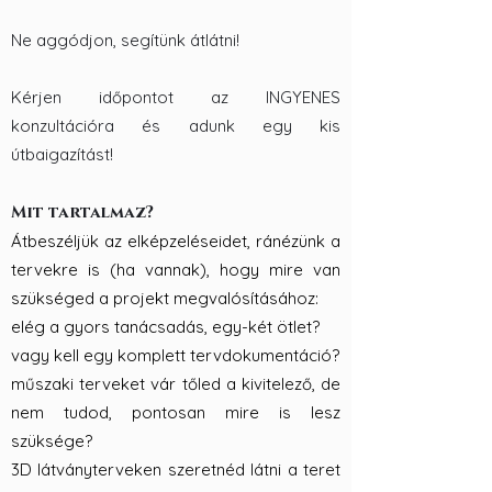
Ne aggódjon, segítünk átlátni!
Kérjen időpontot az INGYENES
konzultációra és adunk egy kis
útbaigazítást!
Mit tartalmaz?
Átbeszéljük az elképzeléseidet, ránézünk a
tervekre is (ha vannak), hogy mire van
szükséged a projekt megvalósításához:
elég a gyors tanácsadás, egy-két ötlet?
vagy kell egy komplett tervdokumentáció?
műszaki terveket vár tőled a kivitelező, de
nem tudod, pontosan mire is lesz
szüksége?
3D látványterveken szeretnéd látni a teret