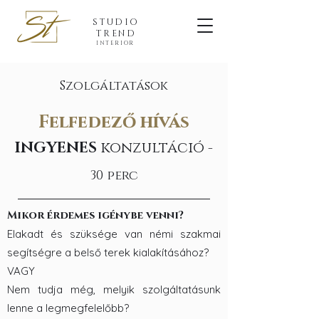
STUDIO
TREND
INTERIOR
Szolgáltatások
Felfedező hívás
INGYE
NES
konzultáció
-
30 perc
Mikor érdemes igénybe venni?
Elakadt és szüksége van némi szakmai
segítségre a belső terek kialakításához?
VAGY
Nem tudja még, melyik szolgáltatásunk
lenne a legmegfelelőbb?