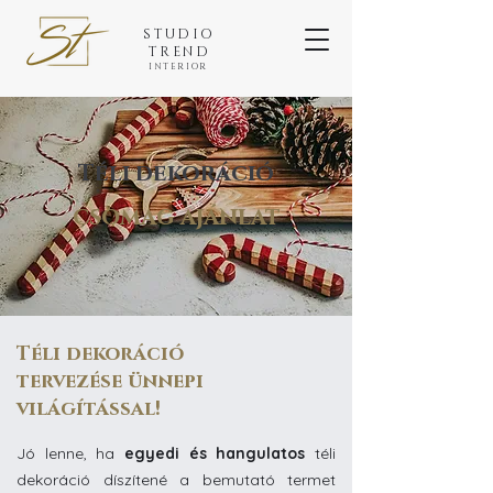
STUDIO
TREND
INTERIOR
Téli dekoráció
csomag ajánlat
Téli dekoráció
tervezése
ünnepi
világítással!
Jó lenne, ha
egyedi és hangulatos
téli
dekoráció díszítené a bemutató termet