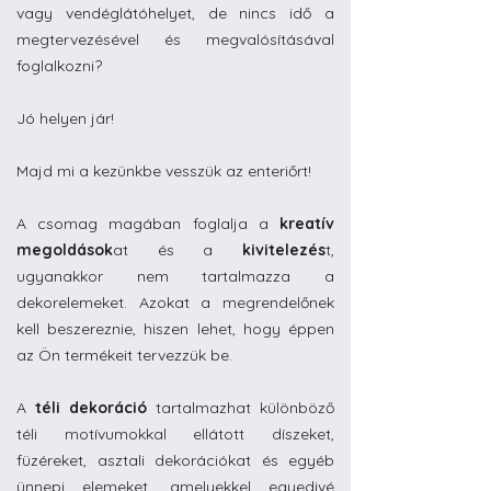
vagy vendéglátóhelyet, de nincs idő a
megtervezésével és megvalósításával
foglalkozni?
Jó helyen jár!
Majd mi a kezünkbe vesszük az enteriőrt!
A csomag magában foglalja a
kreatív
megoldások
at és a
kivitelezés
t,
ugyanakkor nem tartalmazza a
dekorelemeket. Azokat a megrendelőnek
kell beszereznie, hiszen lehet, hogy éppen
az Ön termékeit tervezzük be.
A
téli dekoráció
tartalmazhat különböző
téli motívumokkal ellátott díszeket,
füzéreket, asztali dekorációkat és egyéb
ünnepi elemeket, amelyekkel egyedivé