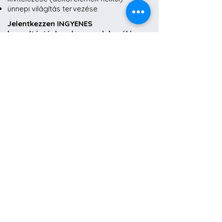
ünnepi világítás tervezése
Jelentkezzen INGYENES
konzultációnkra, hogy a dekorálás
előtt átbeszéljük a részleteket!
Jelentkezem!
Amennyiben szeretné, hogy mi szerezzük
be a dekorelemeket, vagy egyéb
kívánsága van, kérjen egyedi árajánlatot!
Egyedi ajánlatot kérek!