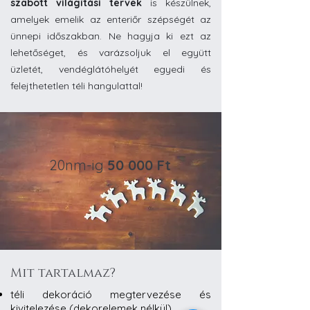
szabott világítási tervek
is készülnek,
amelyek emelik az enteriőr szépségét az
ünnepi időszakban. Ne hagyja ki ezt az
lehetőséget, és varázsoljuk el együtt
üzletét, vendéglátóhelyét egyedi és
felejthetetlen téli hangulattal!
20nm-ig
50 000 Ft
Mit tartalmaz?
téli dekoráció megtervezése és
kivitelezése (dekorelemek nélkül)