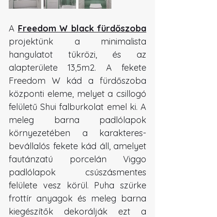
A 
Freedom W black fürdőszoba
projektünk a minimalista 
hangulatot tükrözi, és az 
alapterülete 13,5m2. A fekete 
Freedom W kád a fürdőszoba 
központi eleme, melyet a csillogó 
felületű Shui falburkolat emel ki. A 
meleg barna padlólapok 
környezetében a karakteres-
bevállalós fekete kád áll, amelyet 
fautánzatú porcelán Viggo 
padlólapok csúszásmentes 
felülete vesz körül. Puha szürke 
frottír anyagok és meleg barna 
kiegészítők dekorálják ezt a 