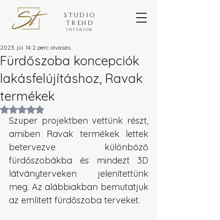
STUDIO
TREND
INTERIOR
2023. júl. 14.
2 perc olvasás
Fürdőszoba koncepciók
lakásfelújításhoz, Ravak
termékek
NaN csillagot kapott az 5-ből.
Szuper projektben vettünk részt, 
amiben Ravak termékek lettek 
betervezve különböző 
fürdőszobákba és mindezt 3D 
látványterveken jelenítettünk 
meg. Az alábbiakban bemutatjuk 
az említett fürdőszoba terveket.