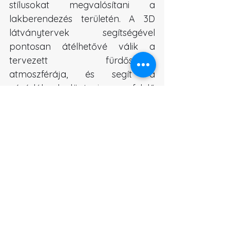
stílusokat megvalósítani a 
lakberendezés területén. A 3D 
látványtervek segítségével 
pontosan átélhetővé válik a 
tervezett fürdőszoba 
atmoszférája, és segít a 
vásárlóknak dönteni a megfelelő 
termékek és stílusok között.
Keress minket bizalommal, ha Te 
is szeretnéd látni a belső tereket 
még a kivitelezés előtt.
Munkáink
Fotorealisztikus 3D látványtervek