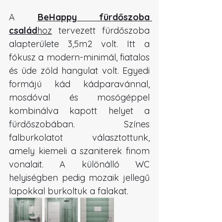
A 
BeHappy fürdőszoba 
család
hoz
 tervezett fürdőszoba 
alapterülete 3,5m2 volt. Itt a 
fókusz a modern-minimál, fiatalos 
és üde zöld hangulat volt. Egyedi 
formájú kád kádparavánnal, 
mosdóval és mosógéppel 
kombinálva kapott helyet a 
fürdőszobában. Színes 
falburkolatot választottunk, 
amely kiemeli a szaniterek finom 
vonalait. A különálló WC 
helyiségben pedig mozaik jellegű 
lapokkal burkoltuk a falakat.