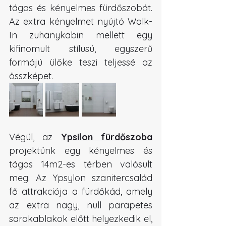
tágas és kényelmes fürdőszobát. 
Az extra kényelmet nyújtó Walk-
In zuhanykabin mellett egy 
kifinomult stílusú, egyszerű 
formájú ülőke teszi teljessé az 
összképet.
Végül, az 
Ypsilon fürdőszoba
projektünk egy kényelmes és 
tágas 14m2-es térben valósult 
meg. Az Ypsylon szanitercsalád 
fő attrakciója a fürdőkád, amely 
az extra nagy, null parapetes 
sarokablakok előtt helyezkedik el, 