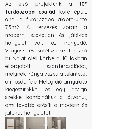
Az első projektünk a 
10° 
fürdőszoba család
 köré épült, 
ahol a fürdőszoba alapterülete 
7,5m2. A tervezés során a 
modern, szokatlan és játékos 
hangulat volt az irányadó. 
Világos-, és sötétszürke terazzó 
burkolat öleli körbe a 10 fokban 
elforgatott szanitercsaládot, 
melynek iránya vezeti a tekintetet 
a mosdó felé. Meleg dió árnyalatú 
kiegészítőkkel és egy design 
székkel kombináltuk a látványt, 
ami tovább erősíti a modern és 
játékos hangulatot.