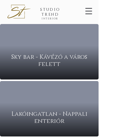
STUDIO
TREND
INTERIOR
Sky bar - Kávézó a város
felett
Lakóingatlan - Nappali
enteriőr