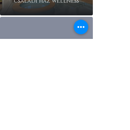
Családi ház wellness
Pesti társasházi lakás
Loft otthon