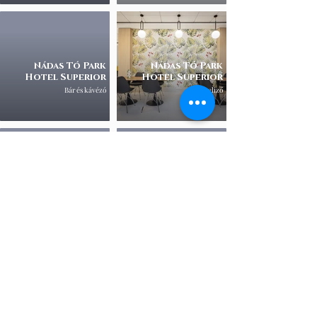
Nádas Tó Park
Nádas Tó Park
Hotel Superior
Hotel Superior
Bár és kávézó
Reggeliző
Továbbiak
Nádas Tó Park
Szépia Bio & Art
Hotel Superior
Hotel
Wellness
Nádas Tó Park
Lamello Kft.
Hotel Superior