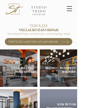
STUDIO
TREND
INTERIOR
Tervezés
vállalkozásoknak
Vendéglátóhely, szálláshely, üzlethelyiség, iroda
Tervezés lakóingatlanoknak
VELA Bisztró -
Bistro - Budapest
Nyíregyháza
rakpart
vázlatos 3D koncepciótervek
Vázlatos 3D koncepciótervek
Kör Bútor