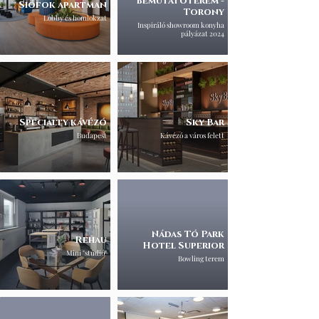
bemutatóterem -
Siófok apartman
Torony
Lobby és homlokzat
Inspiráló showroom konyha
pályázat 2024
Specialty kávézó
Sky Bar
Budapest
Kávézó a város felett
Nádas Tó Park
Rehau
Hotel Superior
Mini "stúdió"
Bowling terem