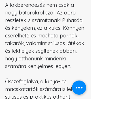
A lakberendezés nem csak a 
nagy bútorokról szól. Az apró 
részletek is számítanak! Puhaság 
és kényelem, ez a kulcs. Könnyen 
cserélhető és mosható párnák, 
takarók, valamint stílusos játékok 
és fekhelyek segítenek abban, 
hogy otthonunk mindenki 
számára kényelmes legyen.
Összefoglalva, a kutya- és 
macskatartók számára is lehet 
stílusos és praktikus otthont 
teremteni. A tartós bútorok, 
könnyen tisztítható kárpitok, 
megfelelő színek és minták, 