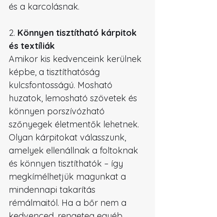
és a karcolásnak.
2. 
Könnyen tisztítható kárpitok 
és textíliák
Amikor kis kedvenceink kerülnek 
képbe, a tisztíthatóság 
kulcsfontosságú. Mosható 
huzatok, lemosható szövetek és 
könnyen porszívózható 
szőnyegek életmentők lehetnek. 
Olyan kárpitokat válasszunk, 
amelyek ellenállnak a foltoknak 
és könnyen tisztíthatók – így 
megkímélhetjük magunkat a 
mindennapi takarítás 
rémálmaitól. Ha a bőr nem a 
kedvenced, rengeteg egyéb 