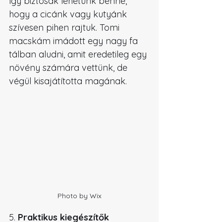
így biztosak lehetünk benne, 
hogy a cicánk vagy kutyánk 
szívesen pihen rajtuk. Tomi 
macskám imádott egy nagy fa 
tálban aludni, amit eredetileg egy 
növény számára vettünk, de 
végül kisajátította magának.
Photo by Wix
5. 
Praktikus kiegészítők