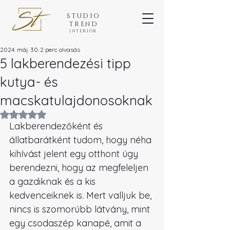
STUDIO
TREND
INTERIOR
2024. máj. 30.
2 perc olvasás
5 lakberendezési tipp
kutya- és
macskatulajdonosoknak
NaN csillagot kapott az 5-ből.
Lakberendezőként és 
állatbarátként tudom, hogy néha 
kihívást jelent egy otthont úgy 
berendezni, hogy az megfeleljen 
a gazdiknak és a kis 
kedvenceiknek is. Mert valljuk be, 
nincs is szomorúbb látvány, mint 
egy csodaszép kanapé, amit a 