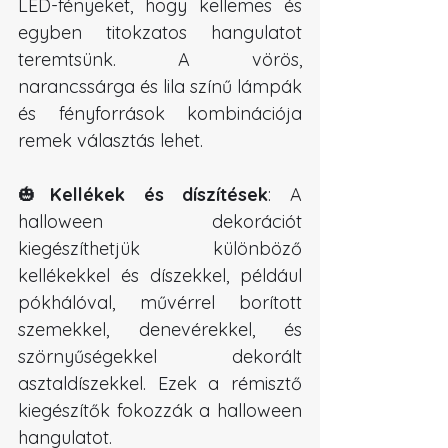
LED-fényeket, hogy kellemes és 
egyben titokzatos hangulatot 
teremtsünk. A vörös, 
narancssárga és lila színű lámpák 
és fényforrások kombinációja 
remek választás lehet.
🎃
Kellékek és díszítések
: A 
halloween dekorációt 
kiegészíthetjük különböző 
kellékekkel és díszekkel, például 
pókhálóval, művérrel borított 
szemekkel, denevérekkel, és 
szörnyűségekkel dekorált 
asztaldíszekkel. Ezek a rémisztő 
kiegészítők fokozzák a halloween 
hangulatot.