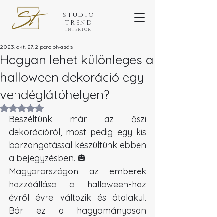
STUDIO
TREND
INTERIOR
2023. okt. 27.
2 perc olvasás
Hogyan lehet különleges a
halloween dekoráció egy
vendéglátóhelyen?
NaN csillagot kapott az 5-ből.
Beszéltünk már az őszi 
dekorációról, most pedig egy kis 
borzongatással készültünk ebben 
a bejegyzésben. 🎃
Magyarországon az emberek 
hozzáállása a halloween-hoz 
évről évre változik és átalakul. 
Bár ez a hagyományosan 