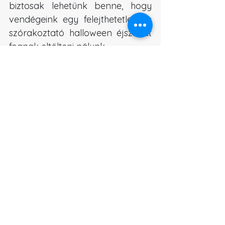
biztosak lehetünk benne, hogy 
vendégeink egy felejthetetlen és 
szórakoztató halloween éjszakát 
fognak eltölteni nálunk.
Kíváncsiak vagyunk, Te ünnepled-
e a halloween-t és ha igen, akkor 
hogyan? Milyen kreatív 
megoldásokkal turbóznád fel a 
vendéglátóhelyedet? Ne habozz 
megosztani saját halloween 
dekorációs ötleteidet vagy 
élményeidet kommentben!
kávézó
vendéglátóhely
étterem
halloween
dekoráció
interior
Tippek és ötletek
Dekoráció