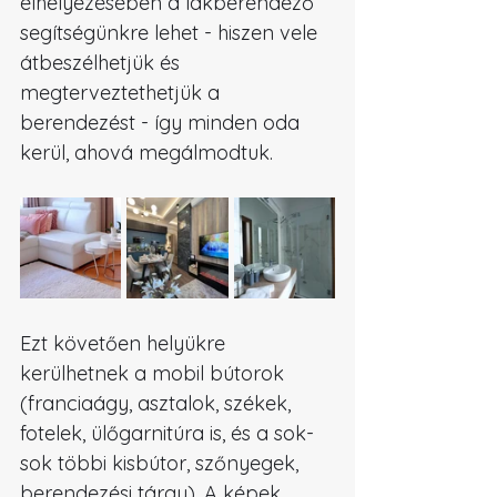
elhelyezésében a lakberendező 
segítségünkre lehet - hiszen vele 
átbeszélhetjük és 
megterveztethetjük a 
berendezést - így minden oda 
kerül, ahová megálmodtuk.
Ezt követően helyükre 
kerülhetnek a mobil bútorok 
(franciaágy, asztalok, székek, 
fotelek, ülőgarnitúra is, és a sok-
sok többi kisbútor, szőnyegek, 
berendezési tárgy). A képek, 