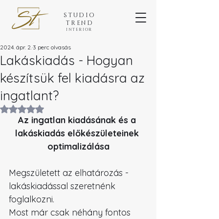
STUDIO
TREND
INTERIOR
2024. ápr. 2.
3 perc olvasás
Lakáskiadás - Hogyan
készítsük fel kiadásra az
ingatlant?
NaN csillagot kapott az 5-ből.
Az ingatlan kiadásának és a 
lakáskiadás előkészületeinek 
optimalizálása
Megszületett az elhatározás - 
lakáskiadással szeretnénk 
foglalkozni.
Most már csak néhány fontos 