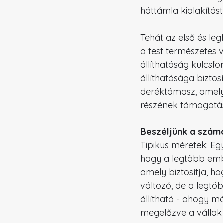
háttámla kialakítást
Tehát az első és le
a test természetes 
állíthatóság kulcsf
állíthatósága biztos
deréktámasz, amely 
részének támogatás
Beszéljünk a számo
Tipikus méretek: Eg
hogy a legtöbb emb
amely biztosítja, h
változó, de a legt
állítható - ahogy m
megelőzve a vállak 