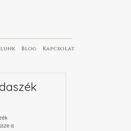
Kosár
lunk
Blog
Kapcsolat
odaszék
zék 
sze is 