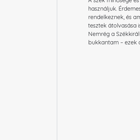
A szék minősége és 
használjuk. Érdeme
rendelkeznek, és am
tesztek átolvasása 
Nemrég a Székkirály
bukkantam – ezek ak