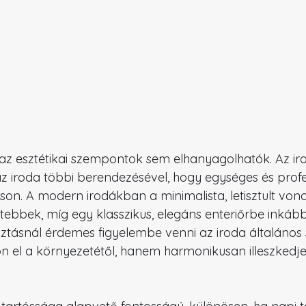
z esztétikai szempontok sem elhanyagolhatók. Az ir
az iroda többi berendezésével, hogy egységes és profes
tson. A modern irodákban a minimalista, letisztult von
dtebbek, míg egy klasszikus, elegáns enteriőrbe inkáb
lasztásnál érdemes figyelembe venni az iroda általános s
n el a környezetétől, hanem harmonikusan illeszkedj