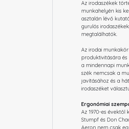
Az irodaszékek tört
munkahelyén kis ke
asztalán lévő kutat
gurulós irodaszékek
megtalálhatók.
Az irodai munkakör
produktivitására é
a mindennapi munka
szék nemcsak a mun
javításához és a há
irodaszéket válasz
Ergonómiai szemp
Az 1970-es évektől 
Stumpf és Don Chadw
Aeron nem csak egy 