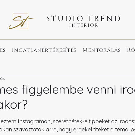
STUDIO TREND
INTERIOR
és
Ingatlanértékesítés
Mentorálás
Ró
sás
mes figyelembe venni ir
akor?
tt az 5-ből.
tem Instagramon, szeretnétek-e tippeket az irodas
okan szavaztatok arra, hogy érdekel titeket a téma, ös