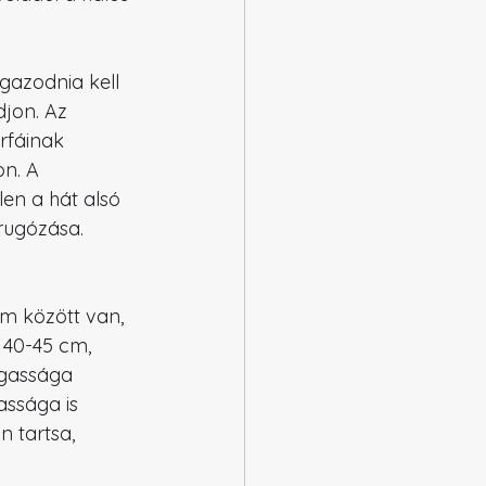
gazodnia kell 
jon. Az 
rfáinak 
on. A 
en a hát alsó 
rugózása.
m között van, 
 40-45 cm, 
agassága 
ssága is 
 tartsa, 