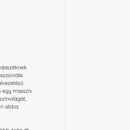
odaszéknek 
szionális 
alvezetésű 
b egy masszív 
zínvilágát, 
en abba.