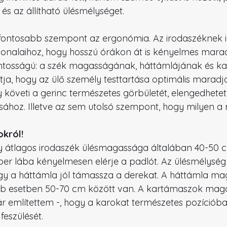
 és az állítható ülésmélységet.
gfontosabb szempont az ergonómia. Az irodaszéknek i
vonalaihoz, hogy hosszú órákon át is kényelmes marad
ontosságú: a szék magasságának, háttámlájának és ka
ítja, hogy az ülő személy testtartása optimális maradj
követi a gerinc természetes görbületét, elengedhetetl
ához. Illetve az sem utolsó szempont, hogy milyen a 
król!
y átlagos irodaszék ülésmagassága általában 40-50 c
er lába kényelmesen elérje a padlót. Az ülésmélység
ogy a háttámla jól támassza a derekat. A háttámla m
öbb esetben 50-70 cm között van. A kartámaszok maga
ár említettem -, hogy a karokat természetes pozícióban
feszülését.