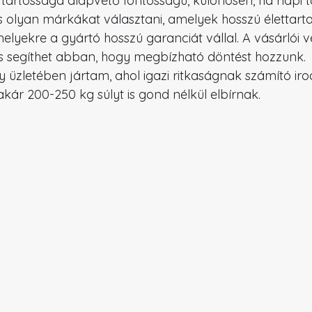
tartóssága alapvető fontosságú, különösen, ha napi 
s olyan márkákat választani, amelyek hosszú élettar
elyekre a gyártó hosszú garanciát vállal. A vásárlói 
is segíthet abban, hogy megbízható döntést hozzunk.
 üzletében jártam, ahol igazi ritkaságnak számító ir
ár 200-250 kg súlyt is gond nélkül elbírnak.