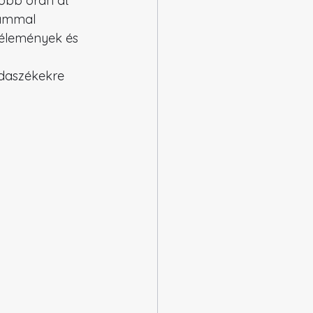
több órán át 
tammal 
vélemények és 
odaszékekre 