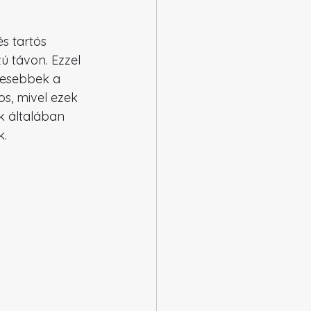
s tartós 
ú távon. Ezzel 
mesebbek a 
s, mivel ezek 
k általában 
k.