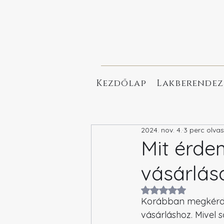
Kezdőlap
Lakberendez
2024. nov. 4.
3 perc olva
Mit érde
vásárlás
NaN csillagot kapo
Korábban megkérdez
vásárláshoz. Mivel s