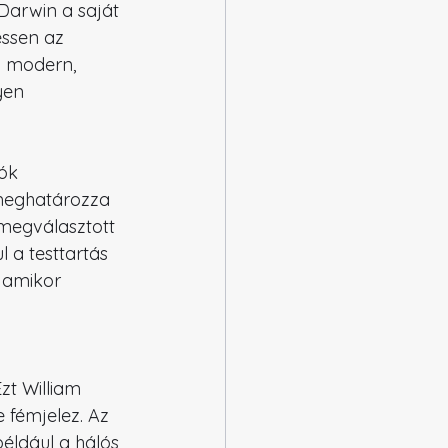
Darwin a saját 
ssen az 
a modern, 
yen 
ók 
 meghatározza 
megválasztott 
a testtartás 
 amikor 
zt William 
 fémjelez. Az 
éldául a hálós 