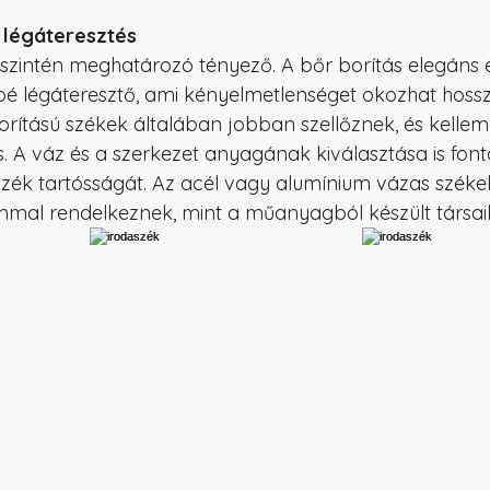
 légáteresztés
zintén meghatározó tényező. A bőr borítás elegáns é
bé légáteresztő, ami kényelmetlenséget okozhat hossz
rítású székek általában jobban szellőznek, és kelle
. A váz és a szerkezet anyagának kiválasztása is fonto
zék tartósságát. Az acél vagy alumínium vázas széke
mmal rendelkeznek, mint a műanyagból készült társai