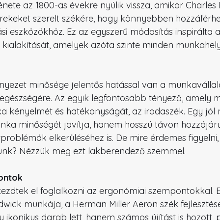
énete az 1800-as évekre nyúlik vissza, amikor Charles 
rekeket szerelt székére, hogy könnyebben hozzáférhe
ási eszközökhöz. Ez az egyszerű módosítás inspirálta 
 kialakítását, amelyek azóta szinte minden munkahel
nyezet minősége jelentős hatással van a munkavállal
s egészségére. Az egyik legfontosabb tényező, amely
 kényelmét és hatékonyságát, az irodaszék. Egy jól 
ka minőségét javítja, hanem hosszú távon hozzájárul 
tproblémák elkerüléséhez is. De mire érdemes figyelni,
tunk? Nézzük meg ezt lakberendező szemmel.
ontok
kezdtek el foglalkozni az ergonómiai szempontokkal. E
ick munkája, a Herman Miller Aeron szék fejlesztése
ikonikus darab lett, hanem számos újítást is hozott, p