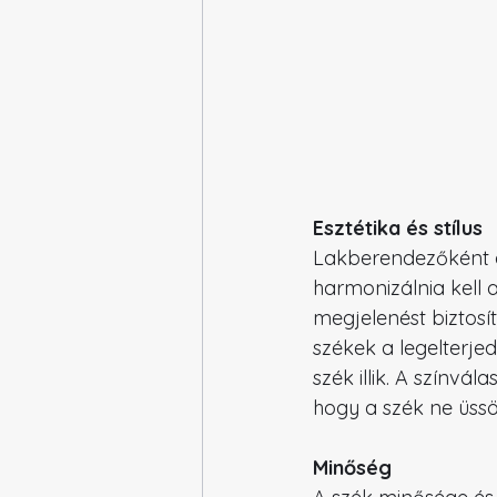
Esztétika és stílus
Lakberendezőként a
harmonizálnia kell 
megjelenést biztosí
székek a legelterje
szék illik. A színvá
hogy a szék ne üssö
Minőség