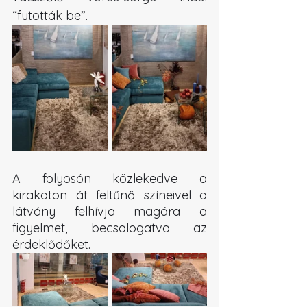
“futották be”.
A folyosón közlekedve a 
kirakaton át feltűnő színeivel a 
látvány felhívja magára a 
figyelmet, becsalogatva az 
érdeklődőket.