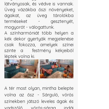
látványosak, és védve is vannak. 
Üveg vázákba őszi növényeket, 
ágakat, az üveg tárolókba 
terméseket - gesztenyét, 
mogyorót - válogattunk. 
A színharmóniát több helyen a 
kék dekor gyertyák megjelenése 
csak fokozza, amelyek színei 
szinte a  festmény kékjeiből 
léptek volna ki. 
A tér most olyan, mintha belepte 
volna az ősz - Sárguló, vörös 
színekben játszó leveles ágak és 
vadszőlő vörös-sárga indái 