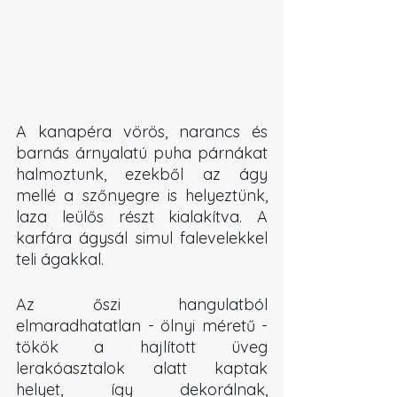
A kanapéra vörös, narancs és 
barnás árnyalatú puha párnákat 
halmoztunk, ezekből az ágy 
mellé a szőnyegre is helyeztünk, 
laza leülős részt kialakítva. A 
karfára ágysál simul falevelekkel 
teli ágakkal.
Az őszi hangulatból 
elmaradhatatlan - ölnyi méretű - 
tökök a hajlított üveg 
lerakóasztalok alatt kaptak 
helyet, így dekorálnak, 