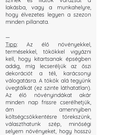
színek és illatok varázsát a 
lakásba, vagy a munkahelyre, 
hogy élvezetes legyen a szezon 
minden pillanata.
—
Tipp
: Az élő növényekkel, 
termésekkel, tökökkel vigyázni 
kell, hogy kitartsanak épségben 
addig, míg lecseréljük az őszi 
dekorációt a téli, karácsonyi 
válogatásra. A tökök alá tegyünk 
üvegtálkát (ez szinte láthatatlan). 
Az élő növényindákat akár 
minden nap frissre cserélhetjük, 
ám amennyiben 
költségcsökkentésre törekszünk, 
választhatunk szép, minőségi 
selyem növényeket, hogy hosszú 