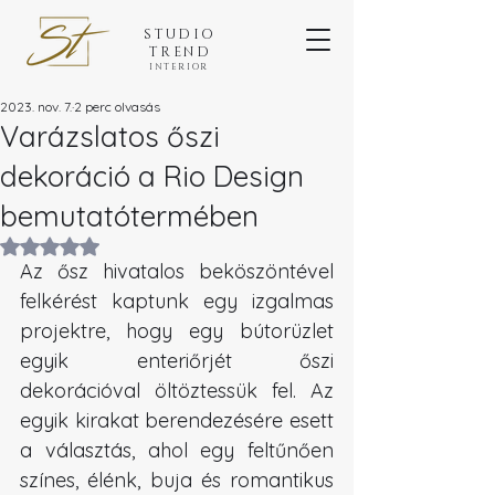
STUDIO
TREND
INTERIOR
2023. nov. 7.
2 perc olvasás
Varázslatos őszi
dekoráció a Rio Design
bemutatótermében
NaN csillagot kapott az 5-ből.
Az ősz hivatalos beköszöntével 
felkérést kaptunk egy izgalmas 
projektre, hogy egy bútorüzlet 
egyik enteriőrjét őszi 
dekorációval öltöztessük fel. Az 
egyik kirakat berendezésére esett 
a választás, ahol egy feltűnően 
színes, élénk, buja és romantikus 