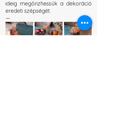
ideig megőrizhessük a dekoráció 
eredeti szépségét.
—
Neked hogy tetszik az őszi 
dekoráció a Rio Design 
bemutatótermében? Nézd meg 
mit alkottunk és írd meg 
kommentben, hogy tetszett!
őszi dekoráció
őszi dekor
Rio Design őszi dekor
Munkáink
Tippek és ötletek