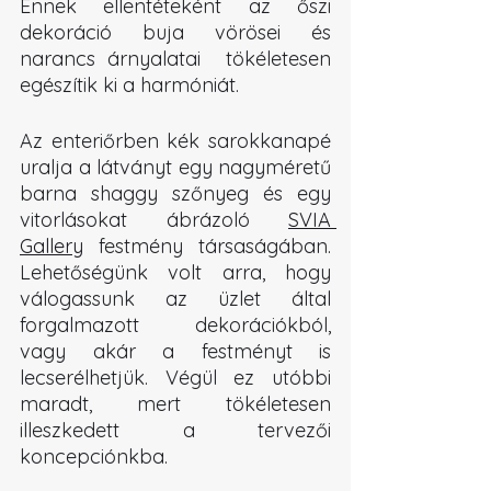
Ennek ellentéteként az őszi 
dekoráció buja vörösei és 
narancs árnyalatai  tökéletesen 
egészítik ki a harmóniát.
Az enteriőrben kék sarokkanapé 
uralja a látványt egy nagyméretű 
barna shaggy szőnyeg és egy 
vitorlásokat ábrázoló 
SVIA 
Gallery
 festmény társaságában. 
Lehetőségünk volt arra, hogy 
válogassunk az üzlet által 
forgalmazott dekorációkból, 
vagy akár a festményt is 
lecserélhetjük. Végül ez utóbbi 
maradt, mert tökéletesen 
illeszkedett a tervezői 
koncepciónkba.