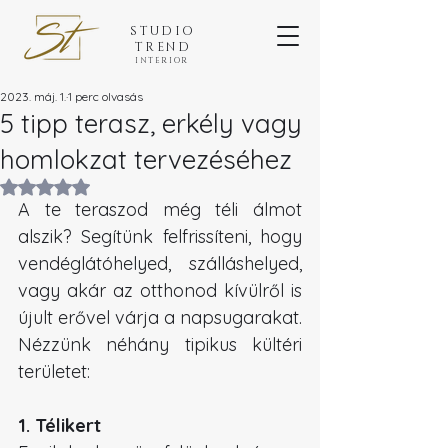
STUDIO
TREND
INTERIOR
2023. máj. 1.
1 perc olvasás
5 tipp terasz, erkély vagy
homlokzat tervezéséhez
NaN csillagot kapott az 5-ből.
A te teraszod még téli álmot 
alszik? Segítünk felfrissíteni, hogy 
vendéglátóhelyed, szálláshelyed, 
vagy akár az otthonod kívülről is 
újult erővel várja a napsugarakat.
Nézzünk néhány tipikus kültéri 
területet:
1. Télikert