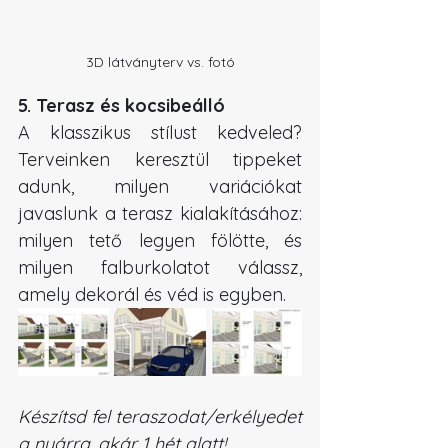
3D látványterv vs. fotó
5. Terasz és kocsibeálló
A klasszikus stílust kedveled? 
Terveinken keresztül tippeket 
adunk, milyen variációkat 
javaslunk a terasz kialakításához: 
milyen tető legyen fölötte, és 
milyen falburkolatot válassz, 
amely dekorál és véd is egyben.
Készítsd fel teraszodat/erkélyedet 
a nyárra, akár 1 hét alatt!