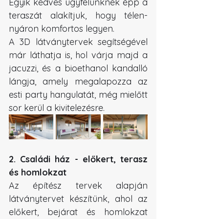
Egyik kedves ügyfelünknek épp a 
teraszát alakítjuk, hogy télen-
nyáron komfortos legyen.
A 3D látványtervek segítségével 
már láthatja is, hol várja majd a 
jacuzzi, és a bioethanol kandalló 
lángja, amely megalapozza az 
esti party hangulatát, még mielőtt 
sor kerül a kivitelezésre.
2. Családi ház - előkert, terasz 
és homlokzat
Az építész tervek alapján 
látványtervet készítünk, ahol az 
előkert, bejárat és homlokzat 